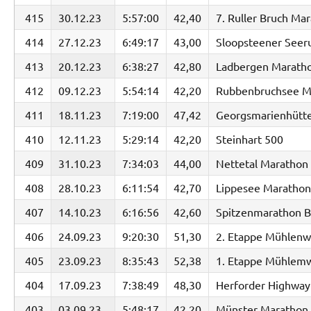
415
30.12.23
5:57:00
42,40
7. Ruller Bruch Ma
414
27.12.23
6:49:17
43,00
Sloopsteener Seer
413
20.12.23
6:38:27
42,80
Ladbergen Marath
412
09.12.23
5:54:14
42,20
Rubbenbruchsee M
411
18.11.23
7:19:00
47,42
Georgsmarienhütter
410
12.11.23
5:29:14
42,20
Steinhart 500
409
31.10.23
7:34:03
44,00
Nettetal Marathon
408
28.10.23
6:11:54
42,70
Lippesee Marathon
407
14.10.23
6:16:56
42,60
Spitzenmarathon 
406
24.09.23
9:20:30
51,30
2. Etappe Mühlenw
405
23.09.23
8:35:43
52,38
1. Etappe Mühlemw
404
17.09.23
7:38:49
48,30
Herforder Highway 
403
03.09.23
5:48:17
42,20
Münster Marathon