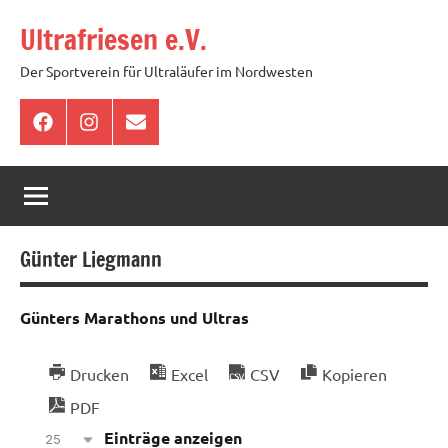
Zum
Ultrafriesen e.V.
Inhalt
springen
Der Sportverein für Ultraläufer im Nordwesten
Facebook
Instagram
E-
Mail
Günter Liegmann
Günters Marathons und Ultras
Drucken
Excel
CSV
Kopieren
PDF
Einträge anzeigen
25