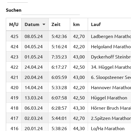
Suchen
M/U
Datum
Zeit
km
Lauf
425
08.05.24
5:42:36
42,70
Ladbergen Marath
424
04.05.24
5:16:24
42,20
Helgoland Maratho
423
01.05.24
7:35:23
43,00
Dyckerhoff Steinbr
422
24.04.24
6:17:27
42,50
34. Hüggel Marath
421
20.04.24
6:05:59
43,00
6. Sloopsteener S
420
14.04.24
5:33:28
42,20
Hannover Maratho
419
13.03.24
6:07:58
42,50
Hüggel Marathon
418
06.03.24
6:28:57
43,30
Hörner Bruch Mara
417
02.03.24
5:44:01
42,70
2.Spitzen Maratho
416
20.01.24
5:38:26
44,30
Lo/Ha Marathon