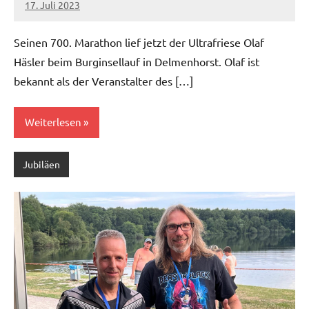
17. Juli 2023
admin
Keine
Kommentare
Seinen 700. Marathon lief jetzt der Ultrafriese Olaf
Häsler beim Burginsellauf in Delmenhorst. Olaf ist
bekannt als der Veranstalter des […]
Weiterlesen
Jubiläen