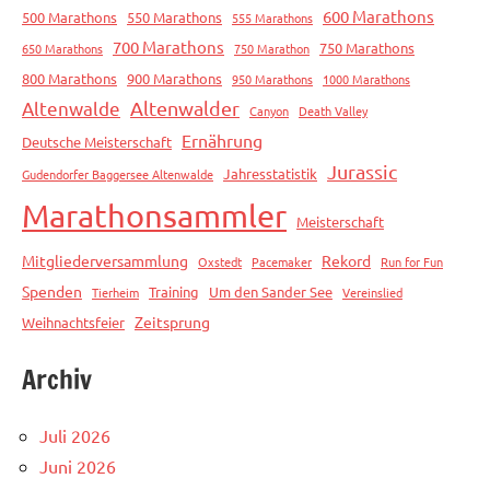
600 Marathons
500 Marathons
550 Marathons
555 Marathons
700 Marathons
750 Marathons
650 Marathons
750 Marathon
800 Marathons
900 Marathons
950 Marathons
1000 Marathons
Altenwalde
Altenwalder
Canyon
Death Valley
Ernährung
Deutsche Meisterschaft
Jurassic
Jahresstatistik
Gudendorfer Baggersee Altenwalde
Marathonsammler
Meisterschaft
Mitgliederversammlung
Rekord
Oxstedt
Pacemaker
Run for Fun
Spenden
Training
Um den Sander See
Tierheim
Vereinslied
Zeitsprung
Weihnachtsfeier
Archiv
Juli 2026
Juni 2026