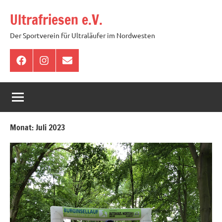
Zum
Ultrafriesen e.V.
Inhalt
springen
Der Sportverein für Ultraläufer im Nordwesten
Facebook
Instagram
E-
Mail
Monat:
Juli 2023