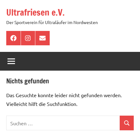
Zum
Ultrafriesen e.V.
Inhalt
springen
Der Sportverein für Ultraläufer im Nordwesten
Facebook
Instagram
E-
Mail
Nichts gefunden
Das Gesuchte konnte leider nicht gefunden werden.
Vielleicht hilft die Suchfunktion.
Suchen
Suchen
nach: