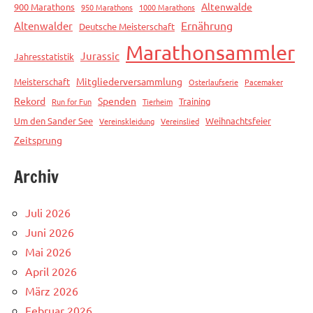
Altenwalde
900 Marathons
950 Marathons
1000 Marathons
Ernährung
Altenwalder
Deutsche Meisterschaft
Marathonsammler
Jurassic
Jahresstatistik
Mitgliederversammlung
Meisterschaft
Osterlaufserie
Pacemaker
Rekord
Spenden
Training
Run for Fun
Tierheim
Um den Sander See
Weihnachtsfeier
Vereinskleidung
Vereinslied
Zeitsprung
Archiv
Juli 2026
Juni 2026
Mai 2026
April 2026
März 2026
Februar 2026