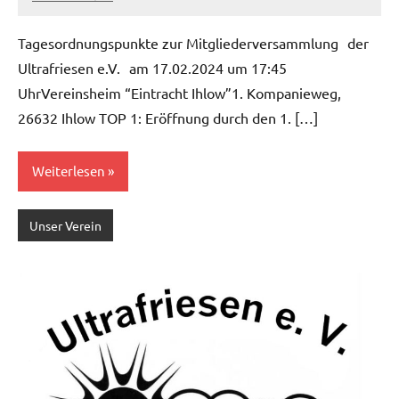
admin
Keine
Kommentare
Tagesordnungspunkte zur Mitgliederversammlung der
Ultrafriesen e.V. am 17.02.2024 um 17:45
UhrVereinsheim “Eintracht Ihlow”1. Kompanieweg,
26632 Ihlow TOP 1: Eröffnung durch den 1. […]
Weiterlesen
Unser Verein