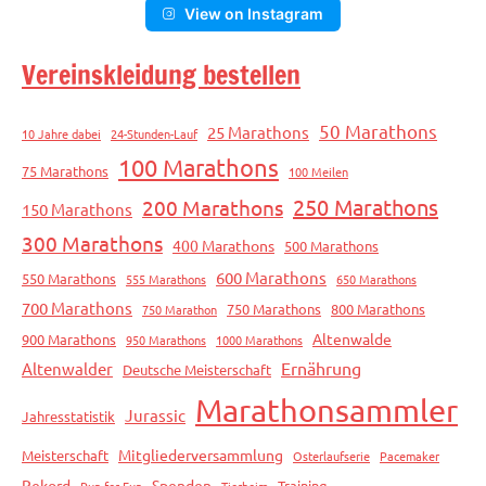
View on Instagram
Vereinskleidung bestellen
50 Marathons
25 Marathons
10 Jahre dabei
24-Stunden-Lauf
100 Marathons
75 Marathons
100 Meilen
250 Marathons
200 Marathons
150 Marathons
300 Marathons
400 Marathons
500 Marathons
600 Marathons
550 Marathons
555 Marathons
650 Marathons
700 Marathons
750 Marathons
800 Marathons
750 Marathon
Altenwalde
900 Marathons
950 Marathons
1000 Marathons
Ernährung
Altenwalder
Deutsche Meisterschaft
Marathonsammler
Jurassic
Jahresstatistik
Mitgliederversammlung
Meisterschaft
Osterlaufserie
Pacemaker
Rekord
Spenden
Training