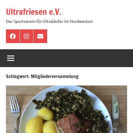
Zum
Ultrafriesen e.V.
Inhalt
springen
Der Sportverein für Ultraläufer im Nordwesten
Facebook
Instagram
E-
Mail
Schlagwort:
Mitgliederversammlung