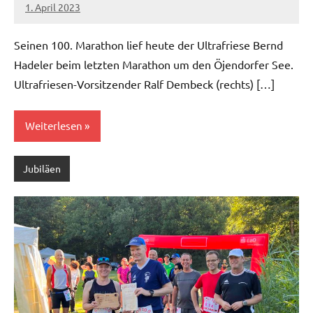
1. April 2023
admin
Keine
Kommentare
Seinen 100. Marathon lief heute der Ultrafriese Bernd
Hadeler beim letzten Marathon um den Öjendorfer See.
Ultrafriesen-Vorsitzender Ralf Dembeck (rechts) […]
Weiterlesen
Jubiläen