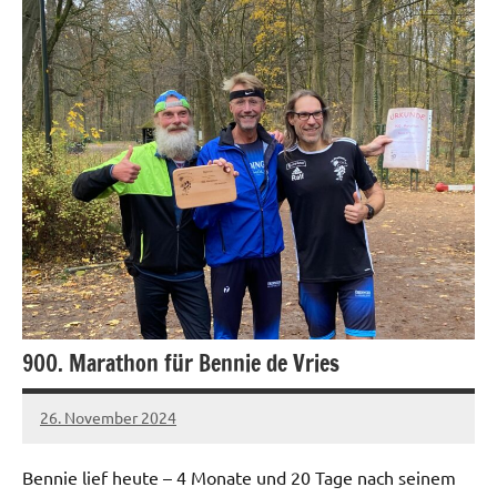
900. Marathon für Bennie de Vries
26. November 2024
Ralf
Keine
Dembeck
Kommentare
Bennie lief heute – 4 Monate und 20 Tage nach seinem