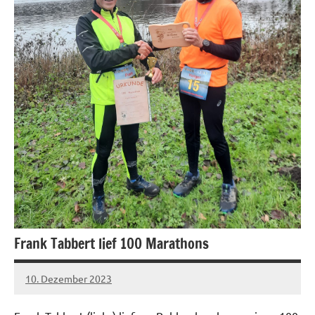
Frank Tabbert lief 100 Marathons
10. Dezember 2023
admin
Keine
Kommentare