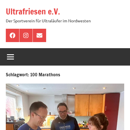
Zum
Ultrafriesen e.V.
Inhalt
springen
Der Sportverein für Ultraläufer im Nordwesten
Facebook
Instagram
E-
Mail
Schlagwort:
100 Marathons