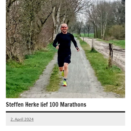
Steffen Herke lief 100 Marathons
2. April 2024
admin
Keine
Kommentare