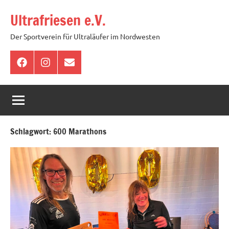
Zum
Ultrafriesen e.V.
Inhalt
springen
Der Sportverein für Ultraläufer im Nordwesten
Facebook
Instagram
E-
Mail
Schlagwort:
600 Marathons