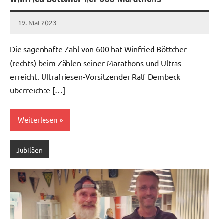
19. Mai 2023
admin
Keine
Kommentare
Die sagenhafte Zahl von 600 hat Winfried Böttcher
(rechts) beim Zählen seiner Marathons und Ultras
erreicht. Ultrafriesen-Vorsitzender Ralf Dembeck
überreichte […]
Weiterlesen
Jubiläen