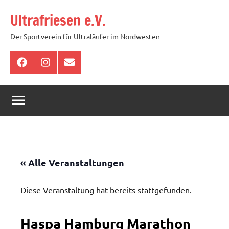
Zum
Ultrafriesen e.V.
Inhalt
springen
Der Sportverein für Ultraläufer im Nordwesten
Facebook
Instagram
E-
Mail
« Alle Veranstaltungen
Diese Veranstaltung hat bereits stattgefunden.
Haspa Hamburg Marathon