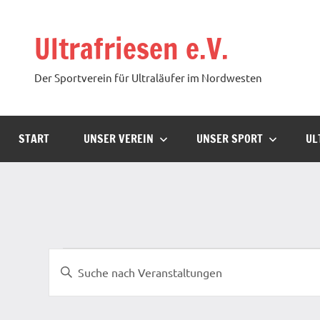
Zum
Inhalt
Ultrafriesen e.V.
springen
Der Sportverein für Ultraläufer im Nordwesten
START
UNSER VEREIN
UNSER SPORT
UL
Veranstaltungen
Veranstaltungen
Bitte
Suche
Schlüsselwort
und
eingeben.