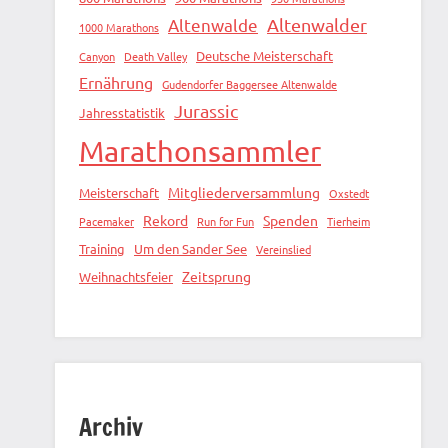
Altenwalde
Altenwalder
1000 Marathons
Deutsche Meisterschaft
Canyon
Death Valley
Ernährung
Gudendorfer Baggersee Altenwalde
Jurassic
Jahresstatistik
Marathonsammler
Mitgliederversammlung
Meisterschaft
Oxstedt
Rekord
Spenden
Pacemaker
Run for Fun
Tierheim
Training
Um den Sander See
Vereinslied
Zeitsprung
Weihnachtsfeier
Archiv