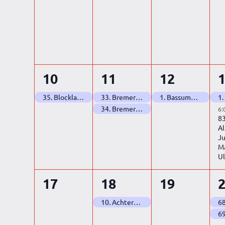
1
2
1
10
11
12
Veranstaltung,
Veranstaltungen,
Veranstal
V
35. Blockland Marathon
33. Bremer Metalhenge Höhenmeter Ultra (Doppelmarathon Edition Teil 1)
1. Bassumer Drachenwiese Ultra
34. Bremer Metalhenge Höhenmeter Ultra (Doppelmarathon Edition Teil 2)
6:
83
A
Ju
M
Ul
0
1
0
17
18
19
Veranstaltungen,
Veranstaltung,
Veranstal
V
10. Achterdieksee Marathon