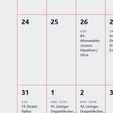
0
0
1
24
25
26
Veranstaltungen,
Veranstaltungen,
Veranstal
V
6:00
18
84.
I
Altenwalder
D
Jurassic
(M
Marathon /
Ed
Ultra
1
1
1
31
1
2
Veranstaltung,
Veranstaltung,
Veranstal
V
6:00
8:00
-
22:00
8:00
-
22:00
19. Death-
41. Lintiger
42. Lintiger
Valley
Doppeldecker…
Doppeldecker…