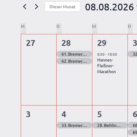
Ansichten,
Suche
08.08.2026
Dieser Monat
nach
Navigation
Datum
Veranstaltungen
Kalender
wählen.
M
MONTAG
D
DIENSTAG
M
MITTWOCH
D
DO
Schlüsselwort.
von
0
2
1
27
28
29
Veranstaltungen
Veranstaltungen,
Veranstaltungen,
Veranstal
V
61. Bremer Weser City Marathon (Doppelmarathon Edition Teil 1)
8:00
-
18:00
Hannes-
62. Bremer Weser City Marathon (Doppelmarathon Edition Teil 2)
Fleßner-
Marathon
0
1
1
3
4
5
Veranstaltungen,
Veranstaltung,
Veranstal
V
33. Bremer Metalhenge Höhenmeter Ultra
28. Behlingsee und Königsmoor Marathon