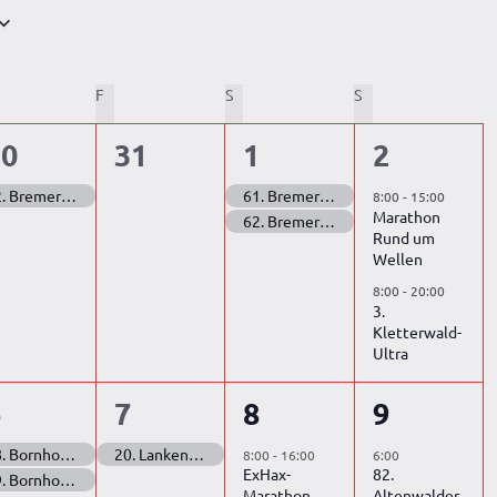
NNERSTAG
F
FREITAG
S
SAMSTAG
S
SONNTAG
1
0
2
2
30
31
1
2
tung,
eranstaltung,
Veranstaltungen,
Veranstaltungen,
Veransta
32. Bremer Metalhenge Höhenmeter Ultra
61. Bremer Werdersee Marathon (Doppelmarathon Edition Teil 1)
8:00
-
15:00
Marathon
62. Bremer Werdersee Marathon (Doppelmarathon Edition Teil 2)
Rund um
Wellen
8:00
-
20:00
3.
Kletterwald-
Ultra
2
1
2
1
6
7
8
9
tung,
eranstaltungen,
Veranstaltung,
Veranstaltungen,
Veransta
68. Bornhorster See Marathon (Doppelmarathon Edition Teil 1)
20. Lankenauer Höft Marathon
8:00
-
16:00
6:00
ExHax-
82.
69. Bornhorster See Marathon (Doppelmarathon Edition Teil 2)
Marathon
Altenwalder