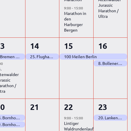
Jurassic
9:00
-
15:00
Marathon /
Marathon in
Ultra
den
Harburger
Bergen
2
1
1
2
13
14
15
16
tung,
eranstaltungen,
Veranstaltung,
Veranstaltung,
Veransta
1. Bremen goes to Altenwalde Marathon (Doppelmarathon Edition Teil 2)
25. Flughafen Bremen Marathon
100 Meilen Berlin
8. Bollener Weserdeich Marathon
00
.
ltenwalder
rassic
arathon /
tra
2
0
1
1
20
21
22
23
tungen,
eranstaltungen,
Veranstaltungen,
Veranstaltung,
Veransta
68. Bornhorster See Marathon (Doppelmarathon Edition Teil 1)
20. Lankenauer Höft Marathon
9:00
-
15:00
Lintiger
69. Bornhorster See Marathon (Doppelmarathon Edition Teil 2)
Waldrundenlauf