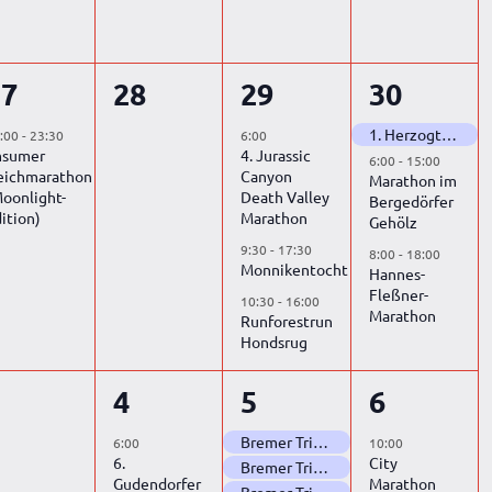
1
0
3
3
27
28
29
30
tung,
eranstaltung,
Veranstaltungen,
Veranstaltungen,
Veransta
1. Herzogtum Lauenburg Marathon
:00
-
23:30
6:00
msumer
4. Jurassic
6:00
-
15:00
eichmarathon
Canyon
Marathon im
oonlight-
Death Valley
Bergedörfer
ition)
Marathon
Gehölz
9:30
-
17:30
8:00
-
18:00
Monnikentocht
Hannes-
Fleßner-
10:30
-
16:00
Marathon
Runforestrun
Hondsrug
0
1
3
1
3
4
5
6
tung,
eranstaltungen,
Veranstaltung,
Veranstaltungen,
Veransta
Bremer Triple-Marathon Teil 1 (68. Bürgerpark und Stadtwald Marathon)
6:00
10:00
6.
City
Bremer Triple-Marathon Teil 2 (36. Blockland Marathon)
Gudendorfer
Marathon
Bremer Triple-Marathon Teil 3 (69. Bürgerpark und Stadtwald Marathon – Finnbahn Edition)