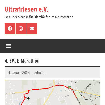
Zum
Ultrafriesen e.V.
Inhalt
springen
Der Sportverein für Ultraläufer im Nordwesten
Facebook
Instagram
E-
Mail
4. EPoE-Marathon
1. Januar 2024
admin