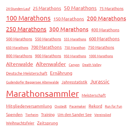
50 Marathons
25 Marathons
75 Marathons
24-Stunden-Lauf
100 Marathons
200 Marathons
150 Marathons
250 Marathons
300 Marathons
400 Marathons
600 Marathons
500 Marathons
550 Marathons
555 Marathons
700 Marathons
750 Marathons
650 Marathons
750 Marathon
800 Marathons
900 Marathons
950 Marathons
1000 Marathons
Altenwalde
Altenwalder
Canyon
Death Valley
Ernährung
Deutsche Meisterschaft
Jurassic
Jahresstatistik
Gudendorfer Baggersee Altenwalde
Marathonsammler
Meisterschaft
Mitgliederversammlung
Rekord
Oxstedt
Pacemaker
Run for Fun
Spenden
Training
Um den Sander See
Tierheim
Vereinslied
Zeitsprung
Weihnachtsfeier