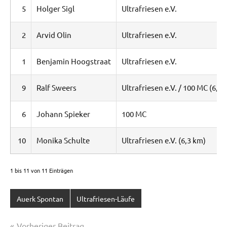
5
Holger Sigl
Ultrafriesen e.V.
2
Arvid Olin
Ultrafriesen e.V.
1
Benjamin Hoogstraat
Ultrafriesen e.V.
9
Ralf Sweers
Ultrafriesen e.V. / 100 MC (6,3 
6
Johann Spieker
100 MC
10
Monika Schulte
Ultrafriesen e.V. (6,3 km)
1 bis 11 von 11 Einträgen
Auerk Spontan
Ultrafriesen-Läufe
Beitragsnavigation
Vorheriger Beitrag