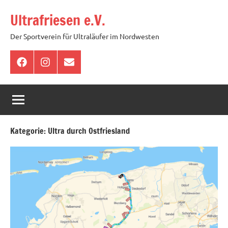
Zum
Ultrafriesen e.V.
Inhalt
springen
Der Sportverein für Ultraläufer im Nordwesten
Facebook
Instagram
E-
Mail
Kategorie:
Ultra durch Ostfriesland