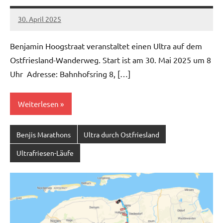
30. April 2025
admin
Keine
Kommentare
Benjamin Hoogstraat veranstaltet einen Ultra auf dem
Ostfriesland-Wanderweg. Start ist am 30. Mai 2025 um 8
Uhr Adresse: Bahnhofsring 8, […]
Weiterlesen
Benjis Marathons
Ultra durch Ostfriesland
Ultrafriesen-Läufe