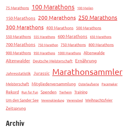
100 Marathons
75 Marathons
100 Meilen
250 Marathons
200 Marathons
150 Marathons
300 Marathons
400 Marathons
500 Marathons
600 Marathons
550 Marathons
555 Marathons
650 Marathons
700 Marathons
750 Marathons
800 Marathons
750 Marathon
Altenwalde
900 Marathons
950 Marathons
1000 Marathons
Ernährung
Altenwalder
Deutsche Meisterschaft
Marathonsammler
Jurassic
Jahresstatistik
Mitgliederversammlung
Meisterschaft
Osterlaufserie
Pacemaker
Rekord
Spenden
Training
Run for Fun
Tierheim
Um den Sander See
Weihnachtsfeier
Vereinskleidung
Vereinslied
Zeitsprung
Archiv