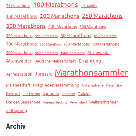
100 Marathons
75 Marathons
100 Meilen
250 Marathons
200 Marathons
150 Marathons
300 Marathons
400 Marathons
500 Marathons
600 Marathons
550 Marathons
555 Marathons
650 Marathons
700 Marathons
750 Marathons
800 Marathons
750 Marathon
Altenwalde
900 Marathons
950 Marathons
1000 Marathons
Ernährung
Altenwalder
Deutsche Meisterschaft
Marathonsammler
Jurassic
Jahresstatistik
Mitgliederversammlung
Meisterschaft
Osterlaufserie
Pacemaker
Rekord
Spenden
Training
Run for Fun
Tierheim
Um den Sander See
Weihnachtsfeier
Vereinskleidung
Vereinslied
Zeitsprung
Archiv