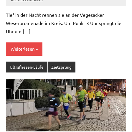
admin
Keine
Kommentare
Tief in der Nacht rennen sie an der Vegesacker
Weserpromenade im Kreis. Um Punkt 3 Uhr springt die
Uhr um […]
Weiterlesen
Ultrafriesen-Läufe
Zeitsprung