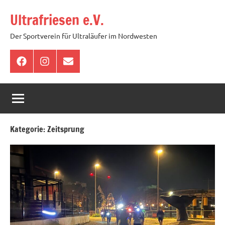
Zum
Ultrafriesen e.V.
Inhalt
springen
Der Sportverein für Ultraläufer im Nordwesten
Facebook
Instagram
E-
Mail
Kategorie:
Zeitsprung