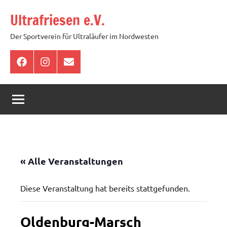
Zum
Ultrafriesen e.V.
Inhalt
springen
Der Sportverein für Ultraläufer im Nordwesten
Facebook
Instagram
E-
Mail
« Alle Veranstaltungen
Diese Veranstaltung hat bereits stattgefunden.
Oldenburg-Marsch