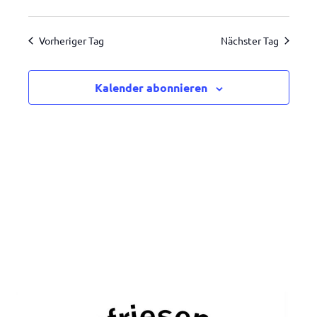
Ansic
Suche
Datum
2026
Navig
wählen.
und
Vorheriger Tag
Nächster Tag
Ansichten,
Navigatio
Kalender abonnieren