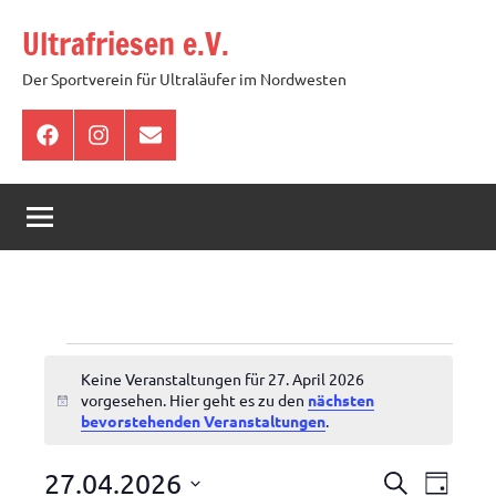
Zum
Ultrafriesen e.V.
Inhalt
springen
Der Sportverein für Ultraläufer im Nordwesten
Facebook
Instagram
E-
Mail
Veranstaltungen
Keine Veranstaltungen für 27. April 2026
für
vorgesehen. Hier geht es zu den
nächsten
Hinweis
bevorstehenden Veranstaltungen
.
27.
Veranstal
Veran
27.04.2026
Suche
April
Tag