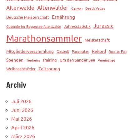
Altenwalde
Altenwalder
Canyon
Death Valley
Ernährung
Deutsche Meisterschaft
Jurassic
Jahresstatistik
Gudendorfer Baggersee Altenwalde
Marathonsammler
Meisterschaft
Mitgliederversammlung
Rekord
Oxstedt
Pacemaker
Run for Fun
Spenden
Training
Um den Sander See
Tierheim
Vereinslied
Zeitsprung
Weihnachtsfeier
Archiv
Juli 2026
Juni 2026
Mai 2026
April 2026
März 2026