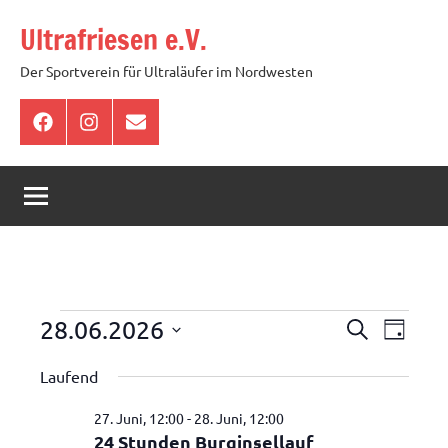
Zum
Ultrafriesen e.V.
Inhalt
springen
Der Sportverein für Ultraläufer im Nordwesten
Facebook
Instagram
E-
Mail
Veranstaltungen
Veranstal
Veran
28.06.2026
Suche
Tag
Ansic
Suche
für
Datum
Laufend
Navig
wählen.
und
28.
27. Juni, 12:00
-
28. Juni, 12:00
Ansichten,
Juni
24 Stunden Burginsellauf