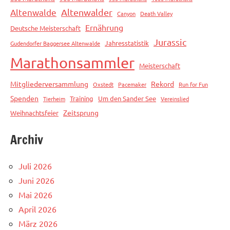
Altenwalde
Altenwalder
Canyon
Death Valley
Ernährung
Deutsche Meisterschaft
Jurassic
Jahresstatistik
Gudendorfer Baggersee Altenwalde
Marathonsammler
Meisterschaft
Mitgliederversammlung
Rekord
Oxstedt
Pacemaker
Run for Fun
Spenden
Training
Um den Sander See
Tierheim
Vereinslied
Zeitsprung
Weihnachtsfeier
Archiv
Juli 2026
Juni 2026
Mai 2026
April 2026
März 2026