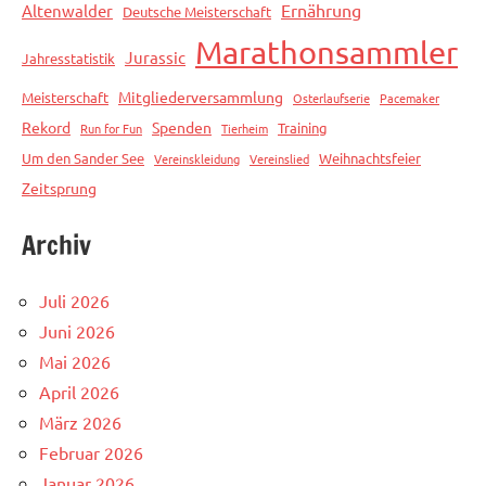
Ernährung
Altenwalder
Deutsche Meisterschaft
Marathonsammler
Jurassic
Jahresstatistik
Mitgliederversammlung
Meisterschaft
Osterlaufserie
Pacemaker
Rekord
Spenden
Training
Run for Fun
Tierheim
Um den Sander See
Weihnachtsfeier
Vereinskleidung
Vereinslied
Zeitsprung
Archiv
Juli 2026
Juni 2026
Mai 2026
April 2026
März 2026
Februar 2026
Januar 2026