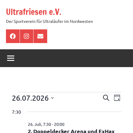
Zum
Ultrafriesen e.V.
Inhalt
springen
Der Sportverein für Ultraläufer im Nordwesten
Facebook
Instagram
E-
Mail
Veranstaltungen
Veranstal
Veran
26.07.2026
Suche
Tag
Ansic
Suche
für
Datum
7:30
Navig
wählen.
und
26.
26. Juli, 7:30
-
20:00
Ansichten,
Juli
2. Doppeldecker Arena und ExHax