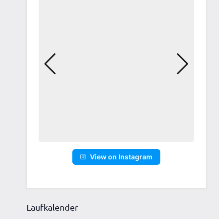
ltungen,
ltungen,
View on Instagram
ltungen,
Laufkalender