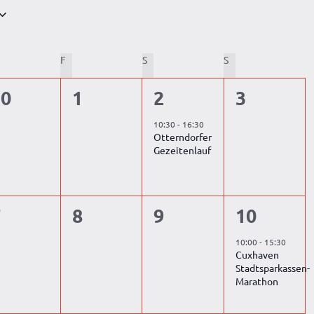
NNERSTAG
F
FREITAG
S
SAMSTAG
S
SONNTAG
0
0
1
0
30
1
2
3
tungen,
eranstaltungen,
Veranstaltungen,
Veranstaltung,
Veransta
10:30
-
16:30
Otterndorfer
Gezeitenlauf
0
0
0
1
7
8
9
10
tungen,
eranstaltungen,
Veranstaltungen,
Veranstaltungen,
Veransta
10:00
-
15:30
Cuxhaven
Stadtsparkassen-
Marathon