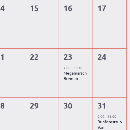
0
0
0
0
14
15
16
17
tungen,
eranstaltungen,
Veranstaltungen,
Veranstaltungen,
Veransta
0
0
1
0
21
22
23
24
tungen,
eranstaltungen,
Veranstaltungen,
Veranstaltung,
Veransta
7:00
-
22:30
Megamarsch
Bremen
0
0
0
2
28
29
30
31
tungen,
eranstaltungen,
Veranstaltungen,
Veranstaltungen,
Veransta
9:00
-
21:00
Runforestrun
Vam