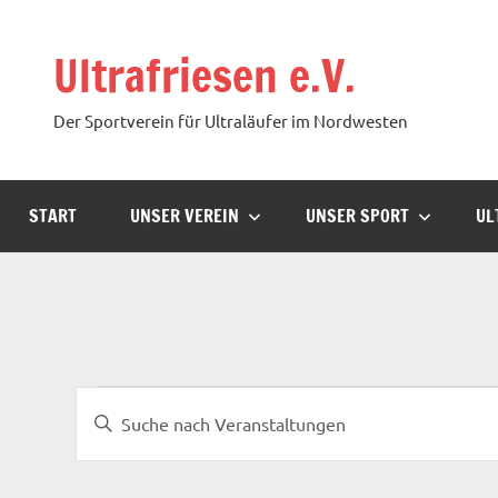
Zum
Inhalt
Ultrafriesen e.V.
springen
Der Sportverein für Ultraläufer im Nordwesten
START
UNSER VEREIN
UNSER SPORT
UL
Veranstaltungen
Veranstaltungen
Bitte
Suche
Schlüsselwort
und
eingeben.