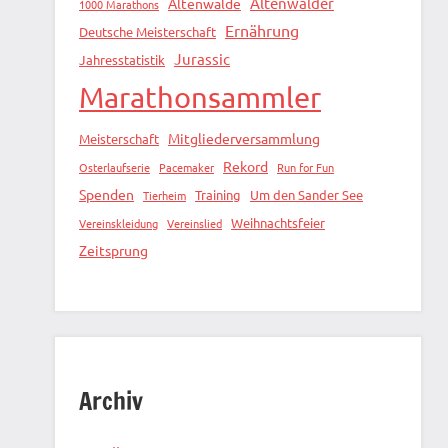
Altenwalder
Altenwalde
1000 Marathons
Ernährung
Deutsche Meisterschaft
Jurassic
Jahresstatistik
Marathonsammler
Mitgliederversammlung
Meisterschaft
Rekord
Osterlaufserie
Pacemaker
Run for Fun
Spenden
Training
Um den Sander See
Tierheim
Weihnachtsfeier
Vereinskleidung
Vereinslied
Zeitsprung
Archiv