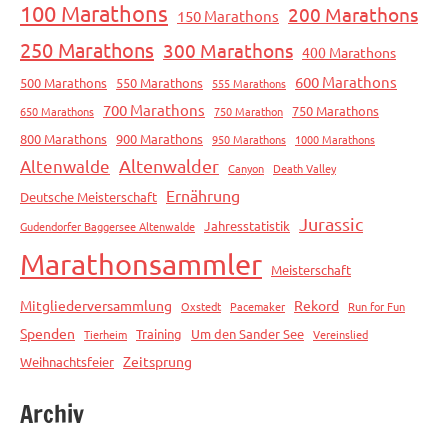
100 Marathons
200 Marathons
150 Marathons
250 Marathons
300 Marathons
400 Marathons
600 Marathons
500 Marathons
550 Marathons
555 Marathons
700 Marathons
750 Marathons
650 Marathons
750 Marathon
800 Marathons
900 Marathons
950 Marathons
1000 Marathons
Altenwalde
Altenwalder
Canyon
Death Valley
Ernährung
Deutsche Meisterschaft
Jurassic
Jahresstatistik
Gudendorfer Baggersee Altenwalde
Marathonsammler
Meisterschaft
Mitgliederversammlung
Rekord
Oxstedt
Pacemaker
Run for Fun
Spenden
Training
Um den Sander See
Tierheim
Vereinslied
Zeitsprung
Weihnachtsfeier
Archiv