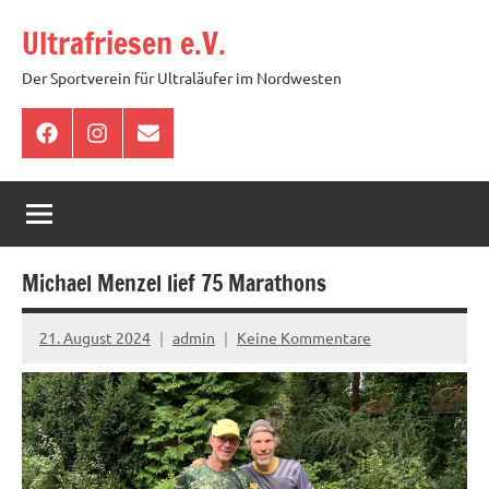
Zum
Ultrafriesen e.V.
Inhalt
springen
Der Sportverein für Ultraläufer im Nordwesten
Facebook
Instagram
E-
Mail
Michael Menzel lief 75 Marathons
21. August 2024
admin
Keine Kommentare