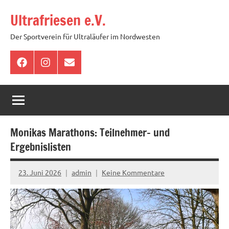
Zum
Ultrafriesen e.V.
Inhalt
springen
Der Sportverein für Ultraläufer im Nordwesten
Facebook
Instagram
E-
Mail
Monikas Marathons: Teilnehmer- und
Ergebnislisten
23. Juni 2026
admin
Keine Kommentare