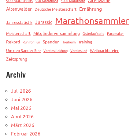
Altenwalde
900 Marathons
950 Marathons
1000 Marathons
Ernährung
Altenwalder
Deutsche Meisterschaft
Marathonsammler
Jurassic
Jahresstatistik
Mitgliederversammlung
Meisterschaft
Osterlaufserie
Pacemaker
Rekord
Spenden
Training
Run for Fun
Tierheim
Um den Sander See
Weihnachtsfeier
Vereinskleidung
Vereinslied
Zeitsprung
Archiv
Juli 2026
Juni 2026
Mai 2026
April 2026
März 2026
Februar 2026