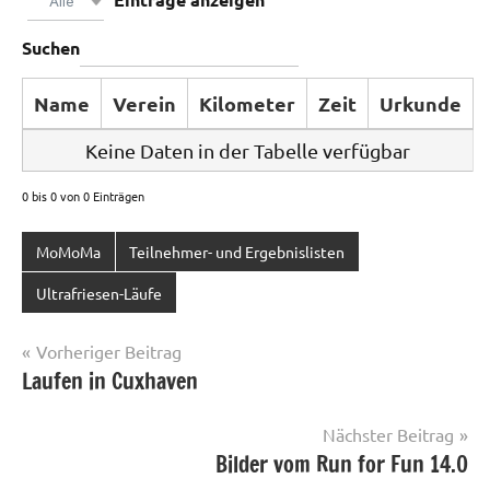
Alle
Suchen
Name
Verein
Kilometer
Zeit
Urkunde
Keine Daten in der Tabelle verfügbar
0 bis 0 von 0 Einträgen
MoMoMa
Teilnehmer- und Ergebnislisten
Ultrafriesen-Läufe
Beitragsnavigation
Vorheriger Beitrag
Laufen in Cuxhaven
Nächster Beitrag
Bilder vom Run for Fun 14.0