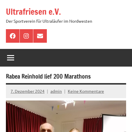
Zum
Ultrafriesen e.V.
Inhalt
springen
Der Sportverein für Ultraläufer im Nordwesten
Facebook
Instagram
E-
Mail
Rabea Reinhold lief 200 Marathons
7. Dezember 2024
admin
Keine Kommentare