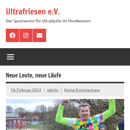
Zum
Ultrafriesen e.V.
Inhalt
springen
Der Sportverein für Ultraläufer im Nordwesten
Facebook
Instagram
E-
Mail
Neue Leute, neue Läufe
18. Februar 2024
admin
Keine Kommentare