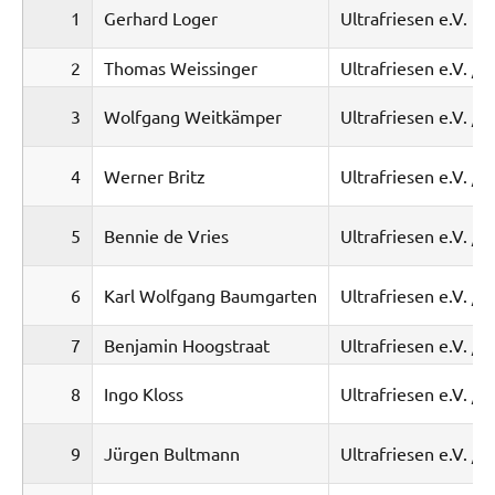
1
Gerhard Loger
Ultrafriesen e.V.
2
Thomas Weissinger
Ultrafriesen e.V. / 
3
Wolfgang Weitkämper
Ultrafriesen e.V. /
4
Werner Britz
Ultrafriesen e.V. /
5
Bennie de Vries
Ultrafriesen e.V. / 
6
Karl Wolfgang Baumgarten
Ultrafriesen e.V. /
7
Benjamin Hoogstraat
Ultrafriesen e.V. / 
8
Ingo Kloss
Ultrafriesen e.V. /
9
Jürgen Bultmann
Ultrafriesen e.V. /