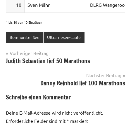
10
Sven Mähr
DLRG Wangerooge
1 bis 10 von 10 Einträgen
Bornhorster See
Ultrafriesen-Läufe
Beitragsnavigation
Vorheriger Beitrag
Judith Sebastian lief 50 Marathons
Nächster Beitrag
Danny Reinhold lief 100 Marathons
Schreibe einen Kommentar
Deine E-Mail-Adresse wird nicht veröffentlicht.
Erforderliche Felder sind mit
*
markiert