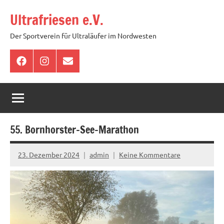
Zum
Ultrafriesen e.V.
Inhalt
springen
Der Sportverein für Ultraläufer im Nordwesten
Facebook
Instagram
E-
Mail
55. Bornhorster-See-Marathon
23. Dezember 2024
admin
Keine Kommentare