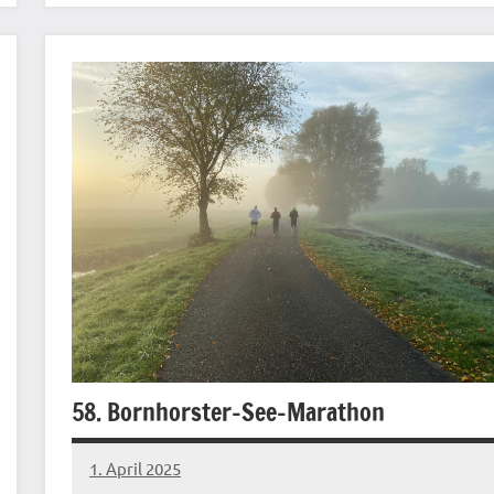
58. Bornhorster-See-Marathon
1. April 2025
admin
Keine