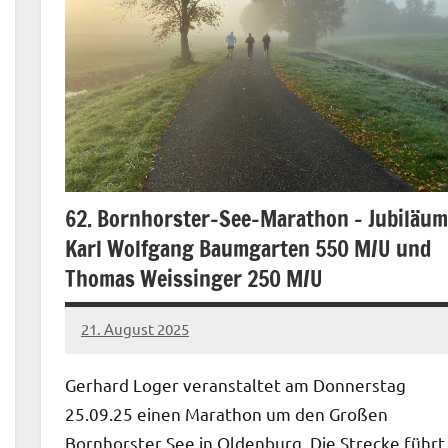
62. Bornhorster-See-Marathon – Jubiläum
Karl Wolfgang Baumgarten 550 M/U und
Thomas Weissinger 250 M/U
21. August 2025
Gerhard
Keine
Loger
Kommentare
Gerhard Loger veranstaltet am Donnerstag
25.09.25 einen Marathon um den Großen
Bornhorster See in Oldenburg. Die Strecke führt