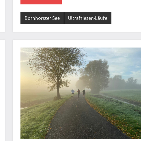
Bornhorster See
Ultrafriesen-Läufe