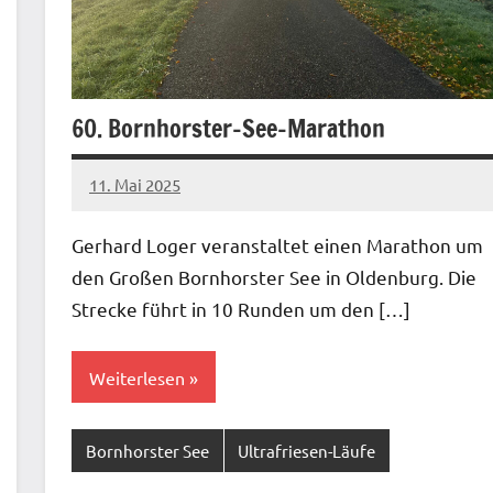
60. Bornhorster-See-Marathon
11. Mai 2025
admin
Keine
Kommentare
Gerhard Loger veranstaltet einen Marathon um
den Großen Bornhorster See in Oldenburg. Die
Strecke führt in 10 Runden um den […]
Weiterlesen
Bornhorster See
Ultrafriesen-Läufe