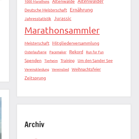
Altenwalder
Altenwalde
1000 Marathons
Ernährung
Deutsche Meisterschaft
Jurassic
Jahresstatistik
Marathonsammler
Mitgliederversammlung
Meisterschaft
Rekord
Osterlaufserie
Pacemaker
Run for Fun
Spenden
Training
Um den Sander See
Tierheim
Weihnachtsfeier
Vereinskleidung
Vereinslied
Zeitsprung
Archiv