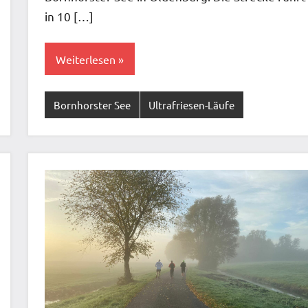
in 10 […]
Weiterlesen
Bornhorster See
Ultrafriesen-Läufe