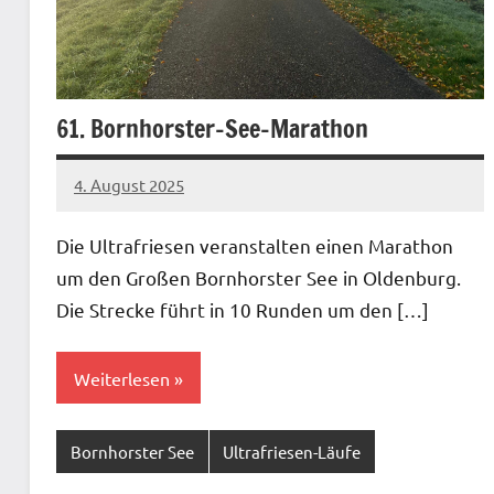
61. Bornhorster-See-Marathon
4. August 2025
Gerhard
Keine
Loger
Kommentare
Die Ultrafriesen veranstalten einen Marathon
um den Großen Bornhorster See in Oldenburg.
Die Strecke führt in 10 Runden um den […]
Weiterlesen
Bornhorster See
Ultrafriesen-Läufe