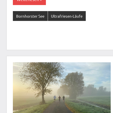
Bornhorster See
Ultrafriesen-Läufe