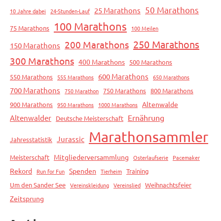
50 Marathons
25 Marathons
10 Jahre dabei
24-Stunden-Lauf
100 Marathons
75 Marathons
100 Meilen
250 Marathons
200 Marathons
150 Marathons
300 Marathons
400 Marathons
500 Marathons
600 Marathons
550 Marathons
555 Marathons
650 Marathons
700 Marathons
750 Marathons
800 Marathons
750 Marathon
Altenwalde
900 Marathons
950 Marathons
1000 Marathons
Ernährung
Altenwalder
Deutsche Meisterschaft
Marathonsammler
Jurassic
Jahresstatistik
Mitgliederversammlung
Meisterschaft
Osterlaufserie
Pacemaker
Rekord
Spenden
Training
Run for Fun
Tierheim
Um den Sander See
Weihnachtsfeier
Vereinskleidung
Vereinslied
Zeitsprung