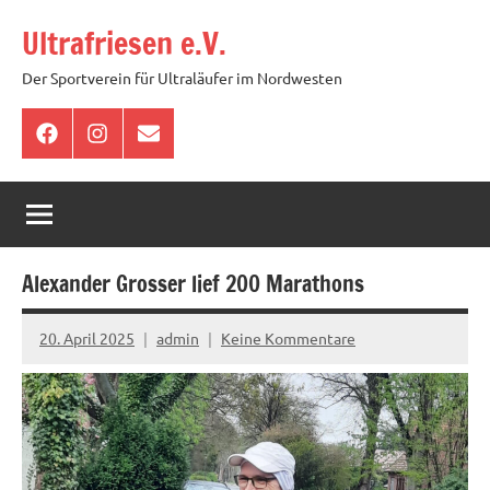
Zum
Ultrafriesen e.V.
Inhalt
springen
Der Sportverein für Ultraläufer im Nordwesten
Facebook
Instagram
E-
Mail
Alexander Grosser lief 200 Marathons
20. April 2025
admin
Keine Kommentare