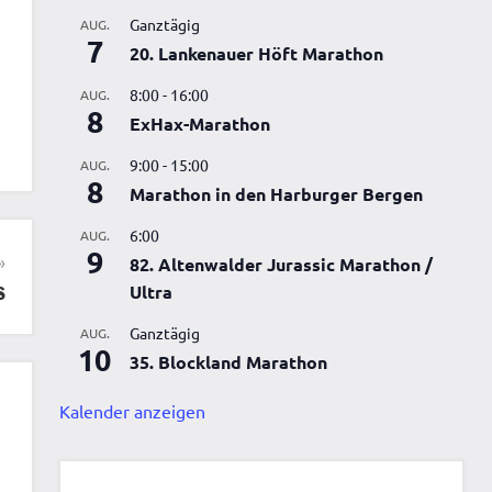
Ganztägig
AUG.
7
20. Lankenauer Höft Marathon
8:00
-
16:00
AUG.
8
ExHax-Marathon
9:00
-
15:00
AUG.
8
Marathon in den Harburger Bergen
6:00
AUG.
9
82. Altenwalder Jurassic Marathon /
s
Ultra
Ganztägig
AUG.
10
35. Blockland Marathon
Kalender anzeigen