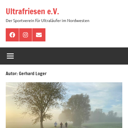
Zum
Ultrafriesen e.V.
Inhalt
springen
Der Sportverein für Ultraläufer im Nordwesten
Facebook
Instagram
E-
Mail
Autor:
Gerhard Loger