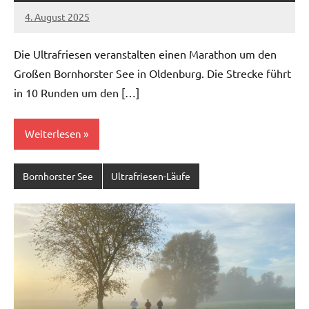
4. August 2025
Gerhard
Keine
Loger
Kommentare
Die Ultrafriesen veranstalten einen Marathon um den
Großen Bornhorster See in Oldenburg. Die Strecke führt
in 10 Runden um den […]
Weiterlesen
Bornhorster See
Ultrafriesen-Läufe