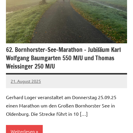
62. Bornhorster-See-Marathon – Jubiläum Karl
Wolfgang Baumgarten 550 M/U und Thomas
Weissinger 250 M/U
21. August 2025
Gerhard
Keine
Loger
Kommentare
Gerhard Loger veranstaltet am Donnerstag 25.09.25
einen Marathon um den Großen Bornhorster See in
Oldenburg. Die Strecke führt in 10 […]
Weiterlesen