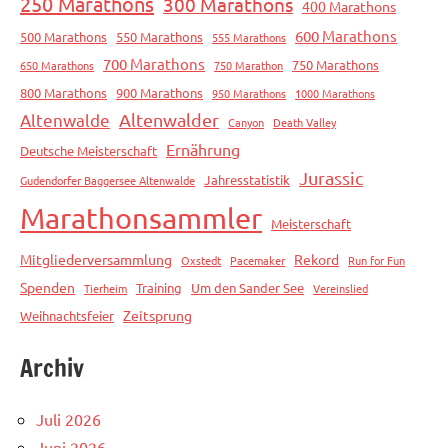
250 Marathons
300 Marathons
400 Marathons
600 Marathons
500 Marathons
550 Marathons
555 Marathons
700 Marathons
750 Marathons
650 Marathons
750 Marathon
800 Marathons
900 Marathons
950 Marathons
1000 Marathons
Altenwalde
Altenwalder
Canyon
Death Valley
Ernährung
Deutsche Meisterschaft
Jurassic
Jahresstatistik
Gudendorfer Baggersee Altenwalde
Marathonsammler
Meisterschaft
Mitgliederversammlung
Rekord
Oxstedt
Pacemaker
Run for Fun
Spenden
Training
Um den Sander See
Tierheim
Vereinslied
Zeitsprung
Weihnachtsfeier
Archiv
Juli 2026
Juni 2026