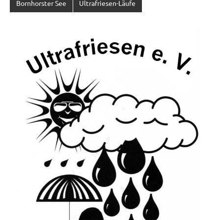
Bornhorster See
Ultrafriesen-Läufe