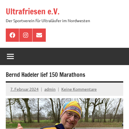
Zum
Ultrafriesen e.V.
Inhalt
springen
Der Sportverein für Ultraläufer im Nordwesten
Facebook
Instagram
E-
Mail
Bernd Hadeler lief 150 Marathons
7. Februar 2024
admin
Keine Kommentare