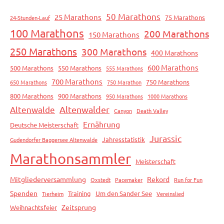
50 Marathons
25 Marathons
75 Marathons
24-Stunden-Lauf
100 Marathons
200 Marathons
150 Marathons
250 Marathons
300 Marathons
400 Marathons
600 Marathons
500 Marathons
550 Marathons
555 Marathons
700 Marathons
750 Marathons
650 Marathons
750 Marathon
800 Marathons
900 Marathons
950 Marathons
1000 Marathons
Altenwalde
Altenwalder
Canyon
Death Valley
Ernährung
Deutsche Meisterschaft
Jurassic
Jahresstatistik
Gudendorfer Baggersee Altenwalde
Marathonsammler
Meisterschaft
Mitgliederversammlung
Rekord
Oxstedt
Pacemaker
Run for Fun
Spenden
Training
Um den Sander See
Tierheim
Vereinslied
Zeitsprung
Weihnachtsfeier