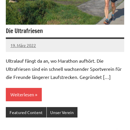
Die Ultrafriesen
19. März 2022
admin
Keine
Kommentare
Ultralauf fängt da an, wo Marathon aufhört. Die
Ultrafriesen sind ein schnell wachsender Sportverein für
die Freunde längerer Laufstrecken. Gegründet […]
Weiterlesen
Featured Content
Unser Verein