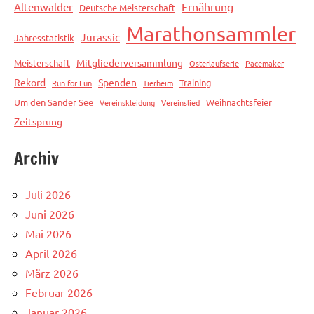
Ernährung
Altenwalder
Deutsche Meisterschaft
Marathonsammler
Jurassic
Jahresstatistik
Mitgliederversammlung
Meisterschaft
Osterlaufserie
Pacemaker
Rekord
Spenden
Training
Run for Fun
Tierheim
Um den Sander See
Weihnachtsfeier
Vereinskleidung
Vereinslied
Zeitsprung
Archiv
Juli 2026
Juni 2026
Mai 2026
April 2026
März 2026
Februar 2026
Januar 2026