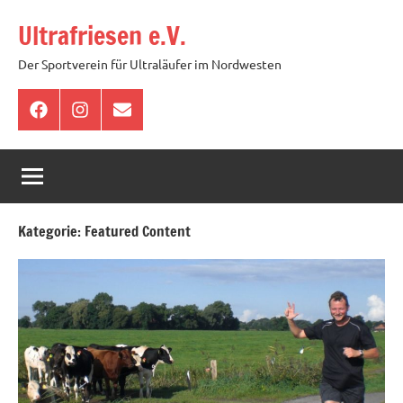
Zum
Ultrafriesen e.V.
Inhalt
springen
Der Sportverein für Ultraläufer im Nordwesten
Facebook
Instagram
E-
Mail
Kategorie:
Featured Content