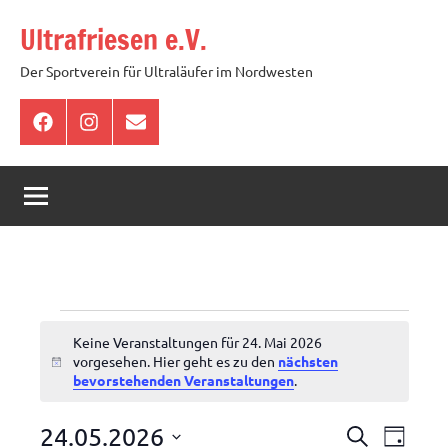
Zum
Ultrafriesen e.V.
Inhalt
springen
Der Sportverein für Ultraläufer im Nordwesten
Facebook
Instagram
E-
Mail
Veranstaltungen
Keine Veranstaltungen für 24. Mai 2026
für
vorgesehen. Hier geht es zu den
nächsten
Hinweis
bevorstehenden Veranstaltungen
.
24.
Veranstal
Veran
24.05.2026
Suche
Mai
Tag