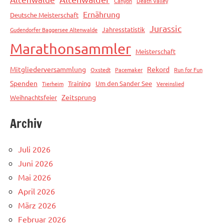
Canyon
Death Valley
Ernährung
Deutsche Meisterschaft
Jurassic
Jahresstatistik
Gudendorfer Baggersee Altenwalde
Marathonsammler
Meisterschaft
Mitgliederversammlung
Rekord
Oxstedt
Pacemaker
Run for Fun
Spenden
Training
Um den Sander See
Tierheim
Vereinslied
Zeitsprung
Weihnachtsfeier
Archiv
Juli 2026
Juni 2026
Mai 2026
April 2026
März 2026
Februar 2026