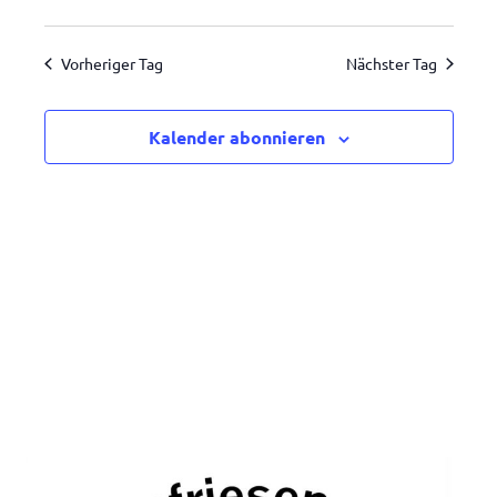
Ansic
Suche
Datum
2026
Navig
wählen.
und
Vorheriger Tag
Nächster Tag
Ansichten,
Navigatio
Kalender abonnieren