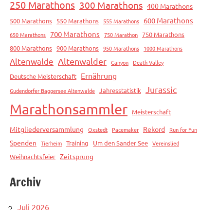
250 Marathons
300 Marathons
400 Marathons
600 Marathons
500 Marathons
550 Marathons
555 Marathons
700 Marathons
750 Marathons
650 Marathons
750 Marathon
800 Marathons
900 Marathons
950 Marathons
1000 Marathons
Altenwalde
Altenwalder
Canyon
Death Valley
Ernährung
Deutsche Meisterschaft
Jurassic
Jahresstatistik
Gudendorfer Baggersee Altenwalde
Marathonsammler
Meisterschaft
Mitgliederversammlung
Rekord
Oxstedt
Pacemaker
Run for Fun
Spenden
Training
Um den Sander See
Tierheim
Vereinslied
Zeitsprung
Weihnachtsfeier
Archiv
Juli 2026