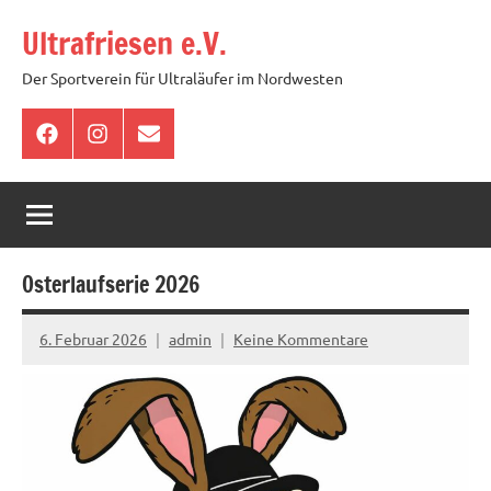
Zum
Ultrafriesen e.V.
Inhalt
springen
Der Sportverein für Ultraläufer im Nordwesten
Facebook
Instagram
E-
Mail
Osterlaufserie 2026
6. Februar 2026
admin
Keine Kommentare