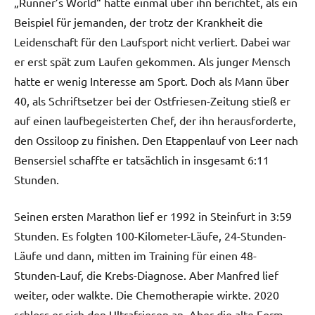
„Runner’s World“ hatte einmal über ihn berichtet, als ein
Beispiel für jemanden, der trotz der Krankheit die
Leidenschaft für den Laufsport nicht verliert. Dabei war
er erst spät zum Laufen gekommen. Als junger Mensch
hatte er wenig Interesse am Sport. Doch als Mann über
40, als Schriftsetzer bei der Ostfriesen-Zeitung stieß er
auf einen laufbegeisterten Chef, der ihn herausforderte,
den Ossiloop zu finishen. Den Etappenlauf von Leer nach
Bensersiel schaffte er tatsächlich in insgesamt 6:11
Stunden.
Seinen ersten Marathon lief er 1992 in Steinfurt in 3:59
Stunden. Es folgten 100-Kilometer-Läufe, 24-Stunden-
Läufe und dann, mitten im Training für einen 48-
Stunden-Lauf, die Krebs-Diagnose. Aber Manfred lief
weiter, oder walkte. Die Chemotherapie wirkte. 2020
schloss er sich den Ultrafriesen an. Aber die alte Form