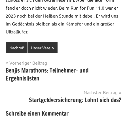
fand er doch nicht wieder. Beim Run for Fun 11.0 war er
2023 noch bei der Heißen Stunde mit dabei. Er wird uns
im Gedächtnis bleiben als ein Kämpfer und ein großer
Ultraläufer.
Nachruf
Unser Verein
Beitragsnavigation
Vorheriger Beitrag
Benjis Marathons: Teilnehmer- und
Ergebnislisten
Nächster Beitrag
Startgeldversicherung: Lohnt sich das?
Schreibe einen Kommentar