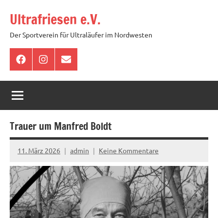
Zum
Ultrafriesen e.V.
Inhalt
springen
Der Sportverein für Ultraläufer im Nordwesten
Facebook
Instagram
E-
Mail
Trauer um Manfred Boldt
11. März 2026
admin
Keine Kommentare