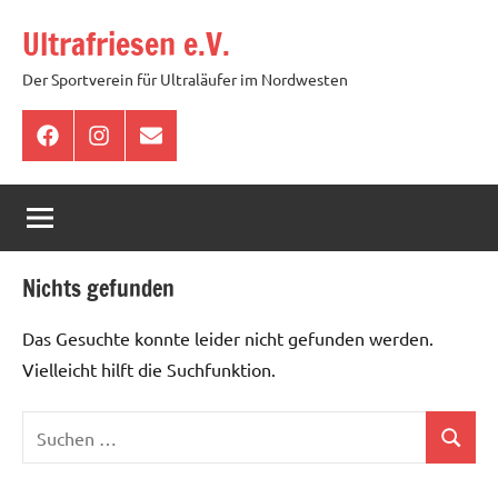
Zum
Ultrafriesen e.V.
Inhalt
springen
Der Sportverein für Ultraläufer im Nordwesten
Facebook
Instagram
E-
Mail
Nichts gefunden
Das Gesuchte konnte leider nicht gefunden werden.
Vielleicht hilft die Suchfunktion.
Suchen
Suchen
nach: