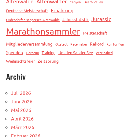
Altenwalde
Altenwalder
Canyon
Death Valley
Ernährung
Deutsche Meisterschaft
Jurassic
Jahresstatistik
Gudendorfer Baggersee Altenwalde
Marathonsammler
Meisterschaft
Mitgliederversammlung
Rekord
Oxstedt
Pacemaker
Run for Fun
Spenden
Training
Um den Sander See
Tierheim
Vereinslied
Zeitsprung
Weihnachtsfeier
Archiv
Juli 2026
Juni 2026
Mai 2026
April 2026
März 2026
Februar 2026