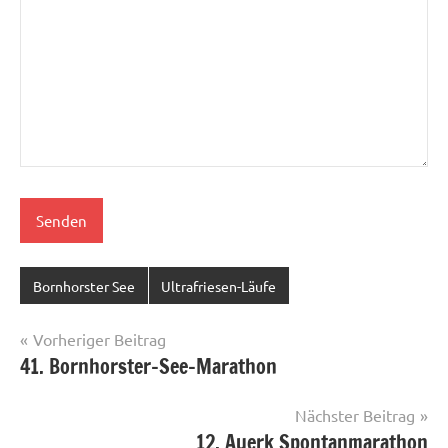
Bornhorster See
Ultrafriesen-Läufe
Beitragsnavigation
Vorheriger Beitrag
41. Bornhorster-See-Marathon
Nächster Beitrag
12. Auerk Spontanmarathon