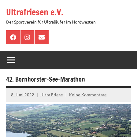
Zum
Ultrafriesen e.V.
Inhalt
springen
Der Sportverein für Ultraläufer im Nordwesten
Facebook
Instagram
E-
Mail
42. Bornhorster-See-Marathon
8. Juni 2022
Ultra Friese
Keine Kommentare