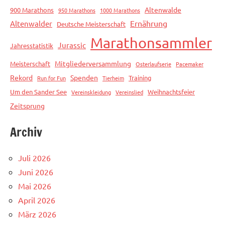
Altenwalde
900 Marathons
950 Marathons
1000 Marathons
Ernährung
Altenwalder
Deutsche Meisterschaft
Marathonsammler
Jurassic
Jahresstatistik
Mitgliederversammlung
Meisterschaft
Osterlaufserie
Pacemaker
Rekord
Spenden
Training
Run for Fun
Tierheim
Um den Sander See
Weihnachtsfeier
Vereinskleidung
Vereinslied
Zeitsprung
Archiv
Juli 2026
Juni 2026
Mai 2026
April 2026
März 2026