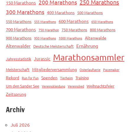
250 Marathons
200 Marathons
150 Marathons
300 Marathons
400 Marathons
500 Marathons
600 Marathons
550 Marathons
555 Marathons
650 Marathons
700 Marathons
750 Marathons
800 Marathons
750 Marathon
Altenwalde
900 Marathons
950 Marathons
1000 Marathons
Ernährung
Altenwalder
Deutsche Meisterschaft
Marathonsammler
Jurassic
Jahresstatistik
Mitgliederversammlung
Meisterschaft
Osterlaufserie
Pacemaker
Rekord
Spenden
Training
Run for Fun
Tierheim
Um den Sander See
Weihnachtsfeier
Vereinskleidung
Vereinslied
Zeitsprung
Archiv
Juli 2026