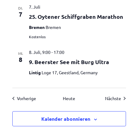
7. Juli
DI.
7
25. Oytener Schiffgraben Marathon
Bremen
Bremen
Kostenlos
8. Juli, 9:00
-
17:00
MI.
8
9. Beerster See mit Burg Ultra
Lintig
Loge 17, Geestland, Germany
Veranstaltungen
Veranst
Vorherige
Heute
Nächste
Kalender abonnieren