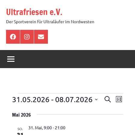
Zum
Ultrafriesen e.V.
Inhalt
springen
Der Sportverein für Ultraläufer im Nordwesten
Facebook
Instagram
E-
Mail
Veranstaltungen
Veranstal
Veran
31.05.2026
 - 
08.07.2026
Suche
Liste
Ansic
Suche
Datum
Mai 2026
Navig
wählen.
und
Ansichten,
31. Mai, 9:00
-
21:00
SO.
31